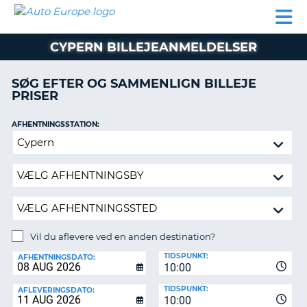
AUTO
BILUDLEJNING
AUTOCAMPER
BILUDLEJNING
PARTNER
SUPPORT
EUROPE
LEJE
AUTOCAMPER
CYPERN BILLEJEANMELDELSER
LEJE
PARTNER
SØG EFTER OG SAMMENLIGN BILLEJE
PRISER
SUPPORT
ER
MIN
AFHENTNINGSSTATION:
KONTO
Vil
ADMINISTRER
du
MIN
aflevere
BOOKING
ved
en
DANMARK
anden
destination?
Vil du aflevere ved en anden destination?
AFLEVERINGSSTATION:
TIDSPUNKT:
AFHENTNINGSDATO:
10:00
TIDSPUNKT:
AFLEVERINGSDATO:
10:00