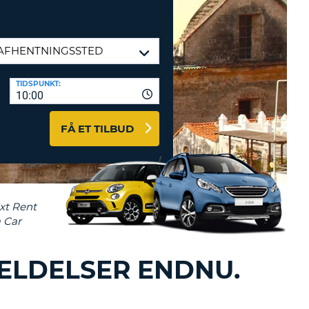
ERER
D
ST
AGENTER OG
ARBEJDSPARTNERE
OG IND HERE
K
TIDSPUNKT:
GSKODE
10:00
ST
FÅ ET TILBUD
K
ST
R
ST
ELDELSER ENDNU.
LTEGN