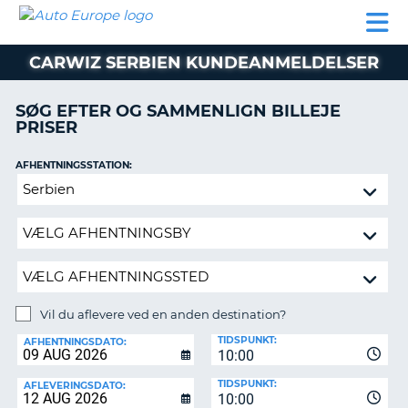
AUTO
BILUDLEJNING
AUTOCAMPER
BILUDLEJNING
PARTNER
SUPPORT
EUROPE
LEJE
AUTOCAMPER
CARWIZ SERBIEN KUNDEANMELDELSER
LEJE
PARTNER
SØG EFTER OG SAMMENLIGN BILLEJE
PRISER
SUPPORT
ER
MIN
AFHENTNINGSSTATION:
KONTO
Vil
ADMINISTRER
du
MIN
aflevere
BOOKING
ved
en
DANMARK
anden
destination?
Vil du aflevere ved en anden destination?
AFLEVERINGSSTATION:
TIDSPUNKT:
AFHENTNINGSDATO:
10:00
TIDSPUNKT:
AFLEVERINGSDATO:
10:00