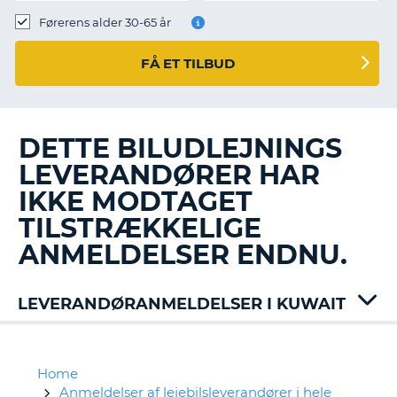
Førerens alder 30-65 år
FÅ ET TILBUD
DETTE BILUDLEJNINGS
LEVERANDØRER HAR
IKKE MODTAGET
TILSTRÆKKELIGE
ANMELDELSER ENDNU.
LEVERANDØRANMELDELSER I KUWAIT
Home
Anmeldelser af lejebilsleverandører i hele
T