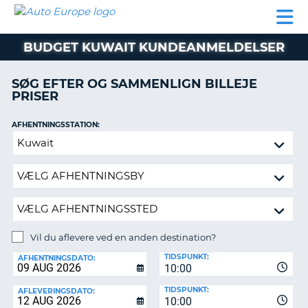
AUTO
BILUDLEJNING
AUTOCAMPER
BILUDLEJNING
PARTNER
SUPPORT
EUROPE
LEJE
AUTOCAMPER
BUDGET KUWAIT KUNDEANMELDELSER
LEJE
PARTNER
SØG EFTER OG SAMMENLIGN BILLEJE
PRISER
SUPPORT
ER
MIN
AFHENTNINGSSTATION:
KONTO
Vil
ADMINISTRER
du
MIN
aflevere
BOOKING
ved
en
DANMARK
anden
destination?
Vil du aflevere ved en anden destination?
AFLEVERINGSSTATION:
TIDSPUNKT:
AFHENTNINGSDATO:
10:00
TIDSPUNKT:
AFLEVERINGSDATO:
10:00