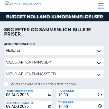
AUTO
BILUDLEJNING
AUTOCAMPER
BILUDLEJNING
PARTNER
SUPPORT
EUROPE
LEJE
AUTOCAMPER
BUDGET HOLLAND KUNDEANMELDELSER
LEJE
PARTNER
SØG EFTER OG SAMMENLIGN BILLEJE
PRISER
SUPPORT
ER
MIN
AFHENTNINGSSTATION:
KONTO
Vil
ADMINISTRER
du
MIN
aflevere
BOOKING
ved
en
DANMARK
anden
destination?
Vil du aflevere ved en anden destination?
AFLEVERINGSSTATION:
TIDSPUNKT:
AFHENTNINGSDATO:
10:00
TIDSPUNKT:
AFLEVERINGSDATO:
10:00