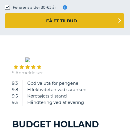
Førerens alder 30-65 år
FÅ ET TILBUD
February
07
5 Anmeldelser
9.3
God valuta for pengene
Totaloplevelsen
9.8
Effektiviteten ved skranken
var
9.5
Køretøjets tilstand
god,
9.3
Håndtering ved aflevering
men
bilen
havde
BUDGET HOLLAND
en
T