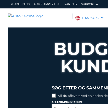
BILUDLEJNING
AUTOCAMPER LEJE
PARTNER
SUPPORT
AUTO
DANMARK
EUROPE
BILUDLEJNING
AUTOCAMPER
BUDG
LEJE
PARTNER
KUN
SUPPORT
MIN
ADMINISTRER
KONTO
MIN
BOOKING
DANMARK
SØG EFTER OG SAMMENL
Vil du aflevere ved en anden de
AFHENTNINGSSTATION: