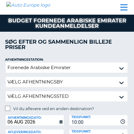
AUTO
BILUDLEJNING
AUTOCAMPER
BILUDLEJNING
PARTNER
SUPPORT
EUROPE
LEJE
AUTOCAMPER
BUDGET FORENEDE ARABISKE EMIRATER
LEJE
KUNDEANMELDELSER
PARTNER
SØG EFTER OG SAMMENLIGN BILLEJE
SUPPORT
ER
PRISER
MIN
KONTO
AFHENTNINGSSTATION:
Vil
ADMINISTRER
du
MIN
aflevere
BOOKING
ved
DANMARK
en
anden
destination?
Vil du aflevere ved en anden destination?
AFLEVERINGSSTATION:
TIDSPUNKT:
AFHENTNINGSDATO:
10:00
TIDSPUNKT:
AFLEVERINGSDATO: