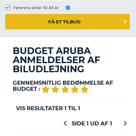
Førerens alder 30-65 år
FÅ ET TILBUD
BUDGET ARUBA
ANMELDELSER AF
BILUDLEJNING
GENNEMSNITLIG BEDØMMELSE AF
BUDGET :
VIS RESULTATER 1 TIL 1
SIDE 1 UD AF 1
T