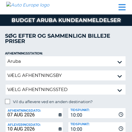
AUTO
BILUDLEJNING
AUTOCAMPER
BILUDLEJNING
PARTNER
SUPPORT
EUROPE
LEJE
AUTOCAMPER
BUDGET ARUBA KUNDEANMELDELSER
LEJE
PARTNER
SØG EFTER OG SAMMENLIGN BILLEJE
PRISER
SUPPORT
ER
MIN
AFHENTNINGSSTATION:
KONTO
Vil
ADMINISTRER
du
MIN
aflevere
BOOKING
ved
en
DANMARK
anden
destination?
Vil du aflevere ved en anden destination?
AFLEVERINGSSTATION:
TIDSPUNKT:
AFHENTNINGSDATO:
10:00
TIDSPUNKT:
AFLEVERINGSDATO:
10:00