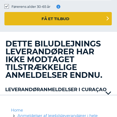
Førerens alder 30-65 år
FÅ ET TILBUD
DETTE BILUDLEJNINGS
LEVERANDØRER HAR
IKKE MODTAGET
TILSTRÆKKELIGE
ANMELDELSER ENDNU.
LEVERANDØRANMELDELSER I CURAÇAO
Alamo
Avis
Europcar
Home
Hertz
Anmeldelser af lejebilsleverandører i hele
T