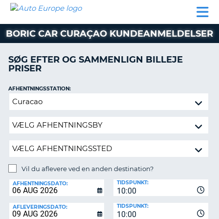
AUTO
BILUDLEJNING
AUTOCAMPER
BILUDLEJNING
PARTNER
SUPPORT
EUROPE
LEJE
AUTOCAMPER
BORIC CAR CURAÇAO KUNDEANMELDELSER
LEJE
PARTNER
SØG EFTER OG SAMMENLIGN BILLEJE
PRISER
SUPPORT
ER
MIN
AFHENTNINGSSTATION:
KONTO
Vil
ADMINISTRER
du
MIN
aflevere
BOOKING
ved
en
DANMARK
anden
destination?
Vil du aflevere ved en anden destination?
AFLEVERINGSSTATION:
TIDSPUNKT:
AFHENTNINGSDATO:
10:00
TIDSPUNKT:
AFLEVERINGSDATO:
10:00