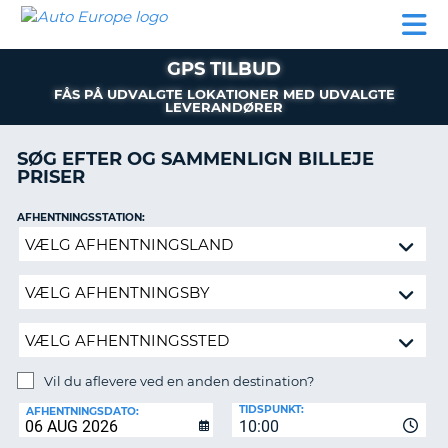
AUTO
BILUDLEJNING
AUTOCAMPER
BILUDLEJNING
PARTNER
SUPPORT
EUROPE
LEJE
AUTOCAMPER
GPS TILBUD
LEJE
FÅS PÅ UDVALGTE LOKATIONER MED UDVALGTE
PARTNER
LEVERANDØRER
SUPPORT
ER
SØG EFTER OG SAMMENLIGN BILLEJE
MIN
PRISER
KONTO
AFHENTNINGSSTATION:
ADMINISTRER
Vil
MIN
du
BOOKING
aflevere
DANMARK
ved
en
anden
destination?
Vil du aflevere ved en anden destination?
AFLEVERINGSSTATION:
TIDSPUNKT:
AFHENTNINGSDATO:
10:00