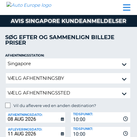
AUTO
BILUDLEJNING
AUTOCAMPER
BILUDLEJNING
PARTNER
SUPPORT
EUROPE
LEJE
AUTOCAMPER
AVIS SINGAPORE KUNDEANMELDELSER
LEJE
PARTNER
SØG EFTER OG SAMMENLIGN BILLEJE
PRISER
SUPPORT
ER
MIN
AFHENTNINGSSTATION:
KONTO
Vil
ADMINISTRER
du
MIN
aflevere
BOOKING
ved
en
DANMARK
anden
destination?
Vil du aflevere ved en anden destination?
AFLEVERINGSSTATION:
TIDSPUNKT:
AFHENTNINGSDATO:
10:00
TIDSPUNKT:
AFLEVERINGSDATO:
10:00