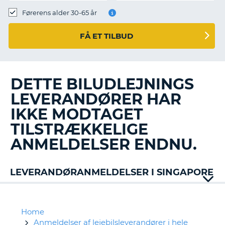
Førerens alder 30-65 år
FÅ ET TILBUD
DETTE BILUDLEJNINGS
LEVERANDØRER HAR
IKKE MODTAGET
TILSTRÆKKELIGE
ANMELDELSER ENDNU.
LEVERANDØRANMELDELSER I SINGAPORE
Home
Anmeldelser af lejebilsleverandører i hele
T