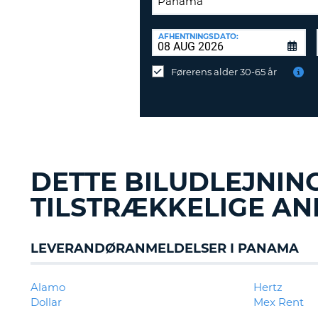
AFLEVERINGSSTATION:
AFHENTNINGSDATO:
Vil
du
Førerens alder 30-65 år
aflevere
ved
en
anden
destination?
DETTE BILUDLEJNIN
TILSTRÆKKELIGE AN
LEVERANDØRANMELDELSER I PANAMA
Alamo
Hertz
Dollar
Mex Rent