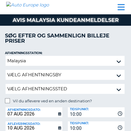
AUTO
BILUDLEJNING
AUTOCAMPER
BILUDLEJNING
PARTNER
SUPPORT
EUROPE
LEJE
AUTOCAMPER
AVIS MALAYSIA KUNDEANMELDELSER
LEJE
PARTNER
SØG EFTER OG SAMMENLIGN BILLEJE
PRISER
SUPPORT
ER
MIN
AFHENTNINGSSTATION:
KONTO
Vil
ADMINISTRER
du
MIN
aflevere
BOOKING
ved
en
DANMARK
anden
destination?
Vil du aflevere ved en anden destination?
AFLEVERINGSSTATION:
TIDSPUNKT:
AFHENTNINGSDATO:
10:00
TIDSPUNKT:
AFLEVERINGSDATO:
10:00