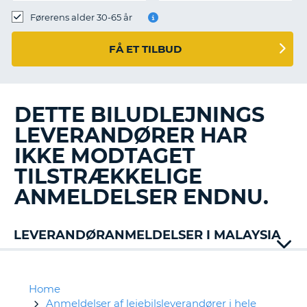
Førerens alder 30-65 år
FÅ ET TILBUD
DETTE BILUDLEJNINGS
LEVERANDØRER HAR
IKKE MODTAGET
TILSTRÆKKELIGE
ANMELDELSER ENDNU.
LEVERANDØRANMELDELSER I MALAYSIA
Europcar
Hawk
Rent
Home
a
Anmeldelser af lejebilsleverandører i hele
T