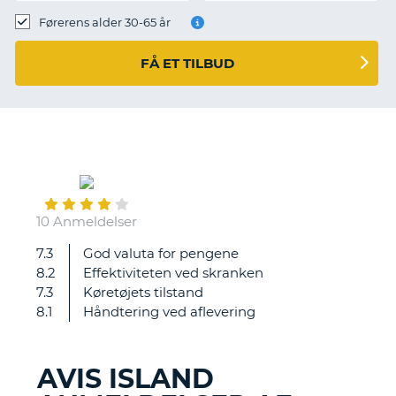
Førerens alder 30-65 år
FÅ ET TILBUD
December
07
10 Anmeldelser
7.3
God valuta for pengene
Alt
8.2
Effektiviteten ved skranken
fungerede
7.3
Køretøjets tilstand
fint
8.1
Håndtering ved aflevering
-
og
som
AVIS ISLAND
forventet.
T