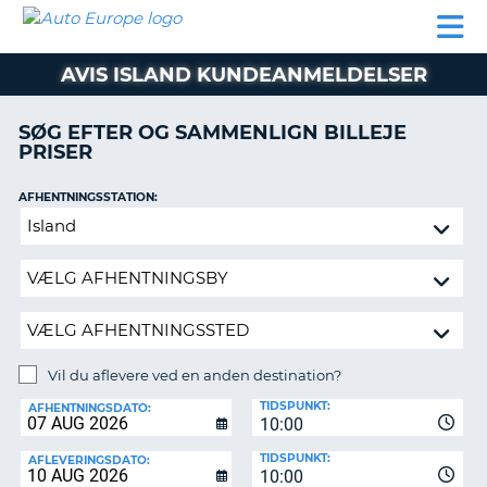
AUTO
BILUDLEJNING
AUTOCAMPER
BILUDLEJNING
PARTNER
SUPPORT
EUROPE
LEJE
AUTOCAMPER
AVIS ISLAND KUNDEANMELDELSER
LEJE
PARTNER
SØG EFTER OG SAMMENLIGN BILLEJE
PRISER
SUPPORT
ER
MIN
AFHENTNINGSSTATION:
KONTO
Vil
ADMINISTRER
du
MIN
aflevere
BOOKING
ved
en
DANMARK
anden
destination?
Vil du aflevere ved en anden destination?
AFLEVERINGSSTATION:
TIDSPUNKT:
AFHENTNINGSDATO:
10:00
TIDSPUNKT:
AFLEVERINGSDATO:
10:00