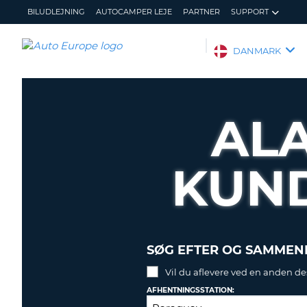
BILUDLEJNING
AUTOCAMPER LEJE
PARTNER
SUPPORT
AUTO
DANMARK
EUROPE
BILUDLEJNING
AUTOCAMPER
AL
LEJE
PARTNER
KUN
SUPPORT
MIN
ADMINISTRER
KONTO
MIN
BOOKING
DANMARK
SØG EFTER OG SAMMENL
Vil du aflevere ved en anden de
AFHENTNINGSSTATION: