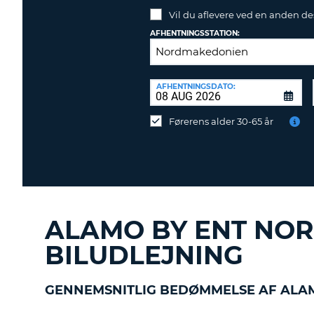
Vil du aflevere ved en anden de
AFHENTNINGSSTATION:
AFLEVERINGSSTATION:
AFHENTNINGSDATO:
Vil
du
Førerens alder 30-65 år
aflevere
ved
en
anden
destination?
ALAMO BY ENT NO
BILUDLEJNING
GENNEMSNITLIG BEDØMMELSE AF ALAM