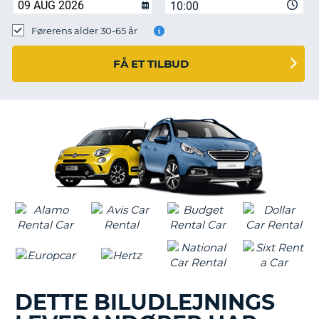
10:00
Førerens alder 30-65 år
FÅ ET TILBUD
DETTE BILUDLEJNINGS
T