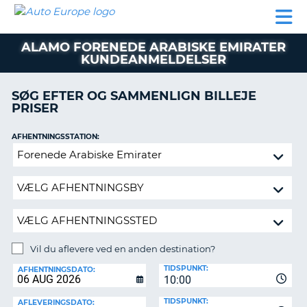
AUTO
BILUDLEJNING
AUTOCAMPER
BILUDLEJNING
PARTNER
SUPPORT
EUROPE
LEJE
AUTOCAMPER
ALAMO FORENEDE ARABISKE EMIRATER
LEJE
KUNDEANMELDELSER
PARTNER
SØG EFTER OG SAMMENLIGN BILLEJE
SUPPORT
ER
PRISER
MIN
KONTO
AFHENTNINGSSTATION:
Vil
ADMINISTRER
du
MIN
aflevere
BOOKING
ved
DANMARK
en
anden
destination?
Vil du aflevere ved en anden destination?
AFLEVERINGSSTATION:
TIDSPUNKT:
AFHENTNINGSDATO:
10:00
TIDSPUNKT:
AFLEVERINGSDATO: