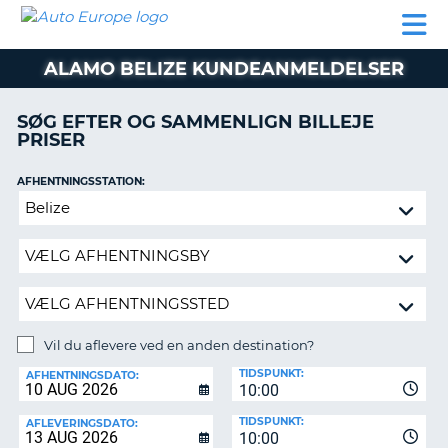
AUTO
BILUDLEJNING
AUTOCAMPER
BILUDLEJNING
PARTNER
SUPPORT
EUROPE
LEJE
AUTOCAMPER
ALAMO BELIZE KUNDEANMELDELSER
LEJE
PARTNER
SØG EFTER OG SAMMENLIGN BILLEJE
PRISER
SUPPORT
ER
MIN
AFHENTNINGSSTATION:
KONTO
Vil
ADMINISTRER
du
MIN
aflevere
BOOKING
ved
en
DANMARK
anden
destination?
Vil du aflevere ved en anden destination?
AFLEVERINGSSTATION:
TIDSPUNKT:
AFHENTNINGSDATO:
10:00
TIDSPUNKT:
AFLEVERINGSDATO:
10:00