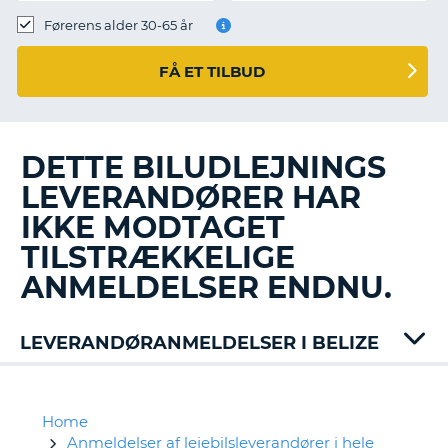
Førerens alder 30-65 år
FÅ ET TILBUD
DETTE BILUDLEJNINGS
LEVERANDØRER HAR
IKKE MODTAGET
TILSTRÆKKELIGE
ANMELDELSER ENDNU.
LEVERANDØRANMELDELSER I BELIZE
Budget
Home
Anmeldelser af lejebilsleverandører i hele
T