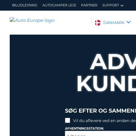
BILUDLEJNING
AUTOCAMPER LEJE
PARTNER
SUPPORT
AUTO
DANMARK
EUROPE
BILUDLEJNING
AUTOCAMPER
ADV
LEJE
PARTNER
KUN
SUPPORT
MIN
ADMINISTRER
KONTO
MIN
BOOKING
DANMARK
SØG EFTER OG SAMMENL
Vil du aflevere ved en anden de
AFHENTNINGSSTATION: